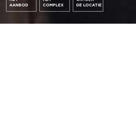
AANBOD
COMPLEX
DE LOCATIE
PARKLANE RESIDENCE
Wonen in de sfeer van de jaren 30, met het comfort
van nu. Parklane Residences biedt 43 unieke
appartementen op één van de mooiste plekken in Den
Haag: het Haagse Van Stolkpark.
ONTDEK
MAAK
ONTDEK
HET
EEN
DE LOCATIE
COMPLEX
AFSPRAAK