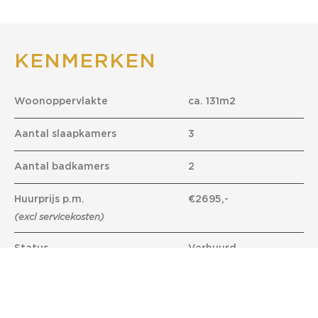
KENMERKEN
Woonoppervlakte
ca. 131m2
Aantal slaapkamers
3
Aantal badkamers
2
Huurprijs p.m.
€2695,-
(excl servicekosten)
Status
Verhuurd